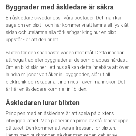
Byggnader med åskledare är säkra
En åskledare skyddar oss i våra bostäder. Det man kan
säga om en blixt - och här kommer vi att lämna all fysik åt
sidan och utelämna alla förklaringar kring hur en blixt
uppstår - är att den är lat.
Blixten tar den snabbaste vägen mot mål. Detta innebär
att höga träd eller byggnader är de som drabbas hårdast.
Om en blixt slår ner i ett hus så kan detta innebära att över
hundra miljoner volt åker in i byggnaden, slår ut all
elektronik och skadar allt inomhus - även människor. Det
är här en åskledare kommer in i bilden.
Åskledaren lurar blixten
Principen med en åskledare är att spela på blixtens
inbyggda lathet. Man placerar en pinne av stål längst uppe
på taket. Den kommer att vara intressant för blixten.
Längs med huskroppen så drar man sedan kablar av