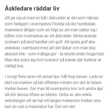
Åskledare räddar liv
Att ge sig ut med en båt i åskväder är det som räknas
som farligast: i exempelvis Florida så dör hundratals
människor årligen som en följd av att man sätter sig i
båten och överraskas av ett åskväder. Motsvarande
scenario på land handlar om golf. Att spela golf ska
undvikas i samband med att det åskar och man ska
absolut inte - som många gör - ta skydd under höga träd.
Man ska söka sig mot svackor på banan där bunkrar är
väldigt bra.
I övrigt finns även ett annat tips: håll ihop benen. Leds en
blixt via marken så blir effekten mindre om det är tätare
mellan benen. Ser man till exempelvis kor och andra djur
så dör dessa oftare av blixten. Detta av den enkla
anledningen att de har ett längre mellanrum mellan sina
ben än vad vi människor har. Det om det.