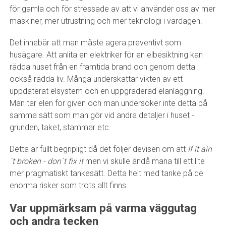
för gamla och för stressade av att vi använder oss av mer
maskiner, mer utrustning och mer teknologi i vardagen.
Det innebär att man måste agera preventivt som
husägare. Att anlita en elektriker för en elbesiktning kan
rädda huset från en framtida brand och genom detta
också rädda liv. Många underskattar vikten av ett
uppdaterat elsystem och en uppgraderad elanläggning.
Man tar elen för given och man undersöker inte detta på
samma sätt som man gör vid andra detaljer i huset -
grunden, taket, stammar etc.
Detta är fullt begripligt då det följer devisen om att
If it ain
´t broken - don´t fix it
men vi skulle ändå mana till ett lite
mer pragmatiskt tankesätt. Detta helt med tanke på de
enorma risker som trots allt finns.
Var uppmärksam på varma väggutag
och andra tecken