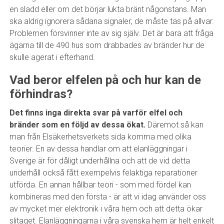
en sladd eller om det börjar lukta bränt någonstans. Man
ska aldrig ignorera sådana signaler; de måste tas på allvar.
Problemen försvinner inte av sig själv. Det är bara att fråga
ägarna till de 490 hus som drabbades av bränder hur de
skulle agerat i efterhand.
Vad beror elfelen på och hur kan de
förhindras?
Det finns inga direkta svar på varför elfel och
bränder som en följd av dessa ökat.
Däremot så kan
man från Elsäkerhetsverkets sida komma med olika
teorier. En av dessa handlar om att elanläggningar i
Sverige är för dåligt underhållna och att de vid detta
underhåll också fått exempelvis felaktiga reparationer
utförda. En annan hållbar teori - som med fördel kan
kombineras med den första - är att vi idag använder oss
av mycket mer elektronik i våra hem och att detta ökar
slitaget. Elanläggningarna i våra svenska hem är helt enkelt