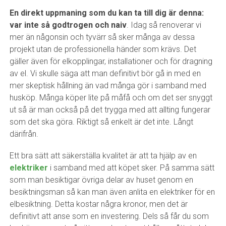
En direkt uppmaning som du kan ta till dig är denna:
var inte så godtrogen och naiv
. Idag så renoverar vi
mer än någonsin och tyvärr så sker många av dessa
projekt utan de professionella händer som krävs. Det
gäller även för elkopplingar, installationer och för dragning
av el. Vi skulle säga att man definitivt bör gå in med en
mer skeptisk hållning än vad många gör i samband med
husköp. Många köper lite på måfå och om det ser snyggt
ut så är man också på det trygga med att allting fungerar
som det ska göra. Riktigt så enkelt är det inte. Långt
därifrån.
Ett bra sätt att säkerställa kvalitet är att ta hjälp av en
elektriker
i samband med att köpet sker. På samma sätt
som man besiktigar övriga delar av huset genom en
besiktningsman så kan man även anlita en elektriker för en
elbesiktning. Detta kostar några kronor, men det är
definitivt att anse som en investering. Dels så får du som